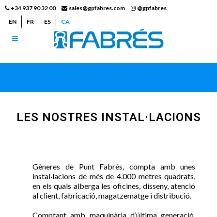
+34 937 90 32 00
sales@gpfabres.com
@gpfabres
EN
FR
ES
CA
LES NOSTRES INSTAL·LACIONS
Gèneres de Punt Fabrés, compta amb unes
instal·lacions de més de 4.000 metres quadrats,
en els quals alberga les oficines, disseny, atenció
al client, fabricació, magatzematge i distribució.
Comptant amb maquinària d’última generació,