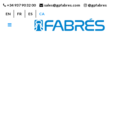
+34 937 90 32 00
sales@gpfabres.com
@gpfabres
EN
FR
ES
CA