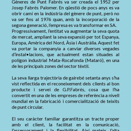
Gèneres de Punt Fabrés va ser creada el 1952 per
Josep Fabrés Palomer. En qüestió de pocs anys es va
obrir camí en la indústria del gènere de punt, però no
va ser fins al 1976 quan, amb la incorporació de la
segona generació, l’empresa es va transformar en SA.
Progressivament, l’entitat va augmentar la seva quota
de mercat, ampliant la seva expansió per tot Espanya,
Europa, Amèrica del Nord, Àsia i Austràlia. Aquest fet
va portar la companyia a canviar diverses vegades
d’instal•lacions, que actualment estan situades al
polígon industrial Mata-Rocafonda (Mataró), en una
de les principals zones del sector tèxtil.
La seva llarga trajectòria de gairebé setanta anys s’ha
vist reflectida en el reconeixement dels clients al bon
producte i servei de G.P.Fabrés, cosa que l’ha
convertit en una de les empreses de referència a nivell
mundial en la fabricació i comercialització de teixits
de punt circular.
El seu caràcter familiar garantitza un tracte proper
amb el client, la facilitat en la comunicació,
l’assessorament i la flexibilitat. Així mateix, l’alta