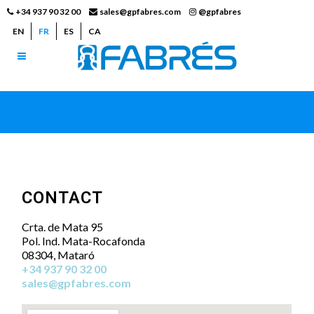
+34 937 90 32 00
sales@gpfabres.com
@gpfabres
EN
FR
ES
CA
CONTACT
Crta. de Mata 95
Pol. Ind. Mata-Rocafonda
08304, Mataró
+34 937 90 32 00
sales@gpfabres.com